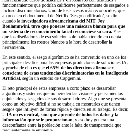
funcionamientos que podrían calificarse perfectamente de sesgados e
incluso discriminatorios. Uno de los sucesos más reconocidos, que
aparece en el documental de Netflix ‘Sesgo codificado’, se dio
cuando la
investigadora afroamericana del MIT, Joy
Boulamnwini,
tuvo que ponerse una máscara blanca para que
un sistema de reconocimiento facial reconociese su cara.
Y es
que los diseñadores de esa solución solo habían tenido en cuenta
principalmente los rostros blancos a la hora de desarrollar la
herramienta.
En este sentido, el sesgo algorítmico se ha convertido en uno de los
principales desafíos para las empresas productoras de soluciones IA,
y prueba de ello es que
el 65% de los directivos afirma ser
consciente de estas tendencias discriminatorias en la Inteligencia
Artificial
, según un estudio de Capgemini.
El reto principal de estas empresas a corto plazo es desarrollar
algoritmos y sistemas que no hereden las visiones y pensamientos
enjuiciados y sesgados de sus desarrolladores. Algo que se presenta
como un objetivo difícil si no se trabaja en mostrarles que tienen
sesgos que influyen de forma rápida y directa en su trabajo. Es decir,
la
IA
no es neutral, sino que aprende de todos los datos y la
información que se le proporcionan
, y eso hoy genera una
desconfianza entre la población ante la falta de transparencia que
frecuentemente la envuelve.