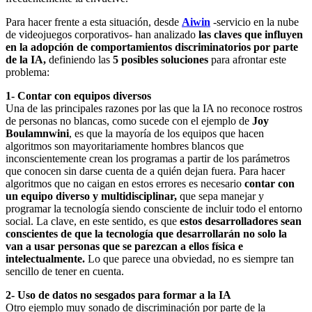
Para hacer frente a esta situación, desde
Aiwin
-servicio en la nube
de videojuegos corporativos- han analizado
las claves que
influyen
en la adopción de comportamientos discriminatorios por parte
de la IA,
definiendo las
5 posibles soluciones
para afrontar este
problema:
1- Contar con equipos diversos
Una de las principales razones por las que la IA no reconoce rostros
de personas no blancas, como sucede con el ejemplo de
Joy
Boulamnwini
, es que la mayoría de los equipos que hacen
algoritmos son mayoritariamente hombres blancos que
inconscientemente crean los programas a partir de los parámetros
que conocen sin darse cuenta de a quién dejan fuera. Para hacer
algoritmos que no caigan en estos errores es necesario
contar con
un equipo diverso y multidisciplinar,
que sepa manejar y
programar la tecnología siendo consciente de incluir todo el entorno
social. La clave, en este sentido, es que
estos desarrolladores sean
conscientes
de
que la tecnología que
desarrollarán no
solo la
van a usar personas que se parezcan a ellos física e
intelect
ualmente
.
Lo que parece una obviedad, no es siempre tan
sencillo de tener en cuenta.
2- Uso de datos no sesgados para formar a la IA
Otro ejemplo muy sonado de discriminación por parte de la