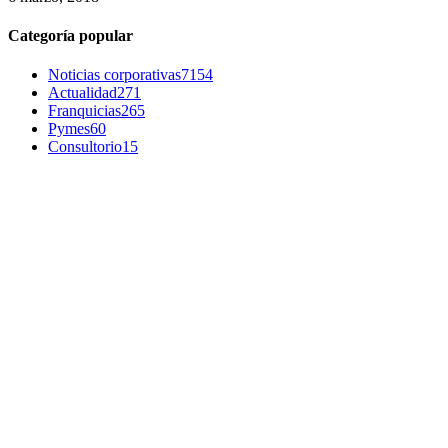
Categoría popular
Noticias corporativas
7154
Actualidad
271
Franquicias
265
Pymes
60
Consultorio
15