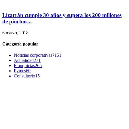
Lizarrán cumple 30 años y supera los 200 millones
de pinchos...
6 marzo, 2018
Categoría popular
Noticias corporativas
7151
Actualidad
271
Franquicias
265
Pymes
60
Consultorio
15