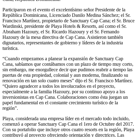
Participaron en el evento el excelentísimo señor Presidente de la
República Dominicana, Licenciado Danilo Medina Sánchez; el Sr.
Francisco Martínez, propietario de Sanctuary Cap Cana; el Sr. Bruce
Wardinski, presidente de Playa Hotels & Resorts, así como el Sr.
Abraham Hazoury, el Sr. Ricardo Hazoury y el Sr. Fernando
Hazoury de la mesa directiva de Cap Cana. Asistieron también
dignatarios, representantes de gobierno y líderes de la industria
turística.
“Cuando empezamos a planear la expansión de Sanctuary Cap
Cana, sabíamos que contábamos con un plazo de tiempo muy corto,
sin embargo, me enorgullece decir que pudimos reabrir a tiempo las
puertas de esta propiedad, colonial y aun moderna, finalizando su
renovación en tan solo cuatro meses” dijo el Sr. Francisco Martínez.
“Quiero agradecer a todos los involucrados en el proyecto,
especialmente a la familia Hazoury, por su continuo apoyo a los
inversionistas en Cap Cana. Colaboraciones como ésta juegan un
papel fundamental en el constante crecimiento turístico de la
región”.
Playa, considerada una empresa líder en el mercado todo incluido,
comenzó a operar Sanctuary Cap Cana el 1ero de Octubre del 2017.
Con su portafolio que incluye otros cuatro resorts en la región, Playa
contribuyó al proyecto ofreciendo orientación y directrices. Las