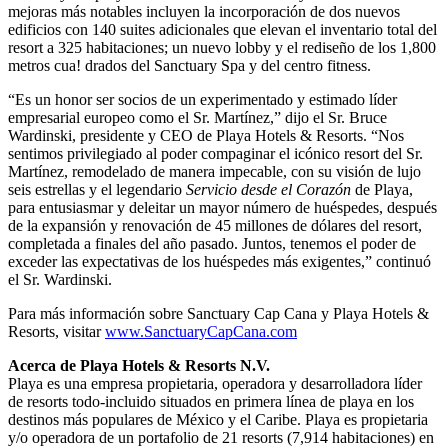
mejoras más notables incluyen la incorporación de dos nuevos
edificios con 140 suites adicionales que elevan el inventario total del
resort a 325 habitaciones; un nuevo lobby y el rediseño de los 1,800
metros cua! drados del Sanctuary Spa y del centro fitness.
“Es un honor ser socios de un experimentado y estimado líder
empresarial europeo como el Sr. Martínez,” dijo el Sr. Bruce
Wardinski, presidente y CEO de Playa Hotels & Resorts. “Nos
sentimos privilegiado al poder compaginar el icónico resort del Sr.
Martínez, remodelado de manera impecable, con su visión de lujo
seis estrellas y el legendario
Servicio desde el
Corazón
de Playa,
para entusiasmar y deleitar un mayor número de huéspedes, después
de la expansión y renovación de 45 millones de dólares del resort,
completada a finales del año pasado. Juntos, tenemos el poder de
exceder las expectativas de los huéspedes más exigentes,” continuó
el Sr. Wardinski.
Para más información sobre Sanctuary Cap Cana y Playa Hotels &
Resorts, visitar
www.SanctuaryCapCana.com
Acerca de Playa Hotels & Resorts N.V.
Playa es una empresa propietaria, operadora y desarrolladora líder
de resorts todo-incluido situados en primera línea de playa en los
destinos más populares de México y el Caribe. Playa es propietaria
y/o operadora de un portafolio de 21 resorts (7,914 habitaciones) en