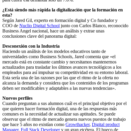
¿Está siendo más rápida la digitalización que la formación en
esta?
Según Jared Gil, experto en formación digital y Co fundador y
COO de
Nuclio Digital School
junto con Carlos Blanco, reconocido
Business Angel nacional, hace un análisis y extrae unas
conclusiones clave del panorama digital:
Desconexión con la Industria
Haciendo un análisis de los modelos educativos tanto de
universidades como Business Schools, Jared comenta que «el
mercado está en constante cambio y necesitamos mantenernos
actualizados para trasladar los últimos avances tecnológicos a los
empleados para así impulsar su competitividad en su entorno laboral.
Esta sería una de las razones por las que el ritmo de la oferta no
alcanza la demanda y considera que los contenidos de los programas
deben ser modificables y adaptables a las nuevas tendencias».
Nuevos perfiles
Cuando preguntan a sus alumnos cuál es el principal objetivo por el
que quieren hacer formación digital, una de las respuestas más
comunes es la necesidad de actualizar sus aptitudes. Se puede
observar que el ritmo de mercado genera nuevos puestos de trabajo
que hace 5 años no existían como
Growthacker
,
Digital product
Manager
,
Full Stack Developer
y un gran etcétera. El hueco de