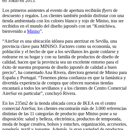
en Tokio en 2013.
Los primeros asistentes al evento de apertura recibirán
flyers
de
descuento y regalos. Los clientes también podrán disfrutar con una
tienda ambientada con los colores blanco y rojo de Miniso, tras ser
recibidos en el mundo del diseño japonés con un “Konichiwa,
bienvenido a
Miniso
”.
“AireSur es una ubicación idónea para aterrizar en Sevilla, una
provincia clave para MINISO. Factores como su economía, su
población y el hecho de que a los sevillanos les guste cuidarse y
rodearse en su hogar y con su familia de productos de diseño de
calidad, hacen que la provincia sea un excelente entorno para el
éxito de nuestra propuesta de diseño japonés de calidad a buen
precio”, ha comentado Ana Rivera, directora general de Miniso para
España y Portugal. “Tenemos plena confianza en que la fantástica y
divertida experiencia de compra que ofrecen nuestras tiendas
encantará a todos los sevillanos y a los clientes de Centro Comercial
AireSur en particular”, concluyó Rivera.
En los 235m2 de la tienda ubicada cerca de IKEA en el centro
comercial AireSur, los clientes encontrarán más de 3.000 referencias
distintas de las 11 categorías de producto que Miniso pone a su
disposición: salud y belleza, electrónica, productos de temporada,
moda de hogar creativa, bolsos y estuches, organización, accesorios,
papelería, textil y juguetes. Además, la gran variedad de productos