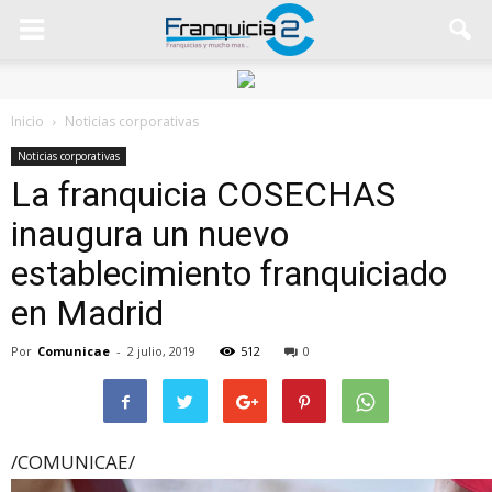
Inicio
Noticias corporativas
Noticias corporativas
La franquicia COSECHAS
inaugura un nuevo
establecimiento franquiciado
en Madrid
Por
Comunicae
-
2 julio, 2019
512
0
/COMUNICAE/