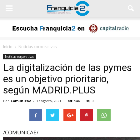
Inicio
Noticias corporativas
Noticias corporativas
La digitalización de las pymes
es un objetivo prioritario,
según MADRID.PLUS
Por
Comunicae
-
17 agosto, 2021
544
0
/COMUNICAE/