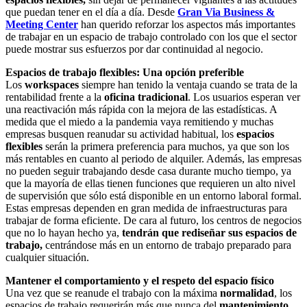
que puedan tener en el día a día. Desde
Gran Via Business &
Meeting Center
han querido reforzar los aspectos más importantes
de trabajar en un espacio de trabajo controlado con los que el sector
puede mostrar sus esfuerzos por dar continuidad al negocio.
Espacios de trabajo flexibles: Una opción preferible
Los
workspaces
siempre han tenido la ventaja cuando se trata de la
rentabilidad frente a la
oficina tradicional
. Los usuarios esperan ver
una reactivación más rápida con la mejora de las estadísticas. A
medida que el miedo a la pandemia vaya remitiendo y muchas
empresas busquen reanudar su actividad habitual, los
espacios
flexibles
serán la primera preferencia para muchos, ya que son los
más rentables en cuanto al periodo de alquiler. Además, las empresas
no pueden seguir trabajando desde casa durante mucho tiempo, ya
que la mayoría de ellas tienen funciones que requieren un alto nivel
de supervisión que sólo está disponible en un entorno laboral formal.
Estas empresas dependen en gran medida de infraestructuras para
trabajar de forma eficiente. De cara al futuro, los centros de negocios
que no lo hayan hecho ya,
tendrán que rediseñar sus espacios de
trabajo,
centrándose más en un entorno de trabajo preparado para
cualquier situación.
Mantener el comportamiento y el respeto del espacio físico
Una vez que se reanude el trabajo con la máxima
normalidad
, los
espacios de trabajo requerirán más que nunca del
mantenimiento