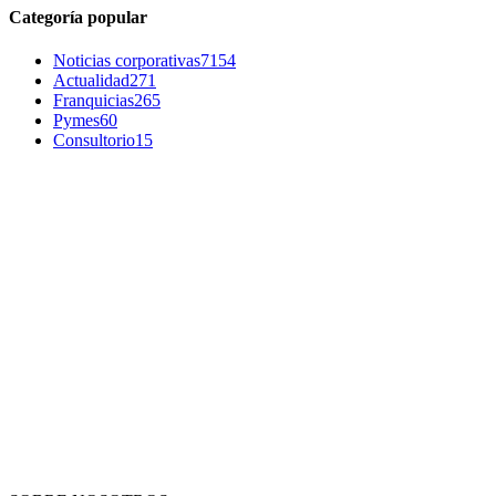
Categoría popular
Noticias corporativas
7154
Actualidad
271
Franquicias
265
Pymes
60
Consultorio
15