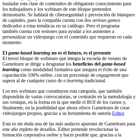
trasladar esta clase de contenidos de obligatorio conocimiento para
los trabajadores y los webinars de este bloque pretenden
demostrarlo. Se hablará de ciberseguridad y prevención de blanqueo
de capitales, pues la compañía cuenta con dos
serious games
dedicados a estas temáticas en su catálogo. Pero el programa
también cuenta con sesiones para ayudar a los asistentes a
personalizar un videojuego con el contenido que requieran en cada
momento.
El
game-based learning
no es el futuro, es el presente
El tercer bloque de webinars que integra la escuela de verano de
Gamelearn se dirige a desgranar los
beneficios del
game-based
learning
como modalidad formativa que asegura el éxito de una
capacitación 100%
online
, con un porcentaje de
engagement
que
supera al de cualquier curso de
e-learning
tradicional.
Los tres webinars que constituyen esta categoría, que también
dispondrán de varias convocatorias, se centrarán en la metodología y
sus ventajas, en la forma en la que medir el ROI de los cursos y,
finalmente, en la posibilidad que ahora ofrece Gamelearn de crear
videojuegos propios, gracias a su herramienta de autoría
Editor
.
Esta es sin duda una de las más audaces apuestas de Gamelearn para
este año repleto de desafíos. Editor pretende revolucionar la
formación corporativa
online
y hacer posible que, gracias a la