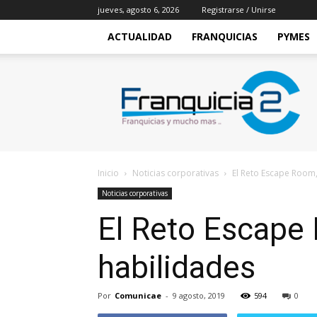
jueves, agosto 6, 2026
Registrarse / Unirse
ACTUALIDAD
FRANQUICIAS
PYMES
Franquicia2
Inicio
Noticias corporativas
El Reto Escape Room
Noticias corporativas
El Reto Escape
habilidades
Por
Comunicae
-
9 agosto, 2019
594
0