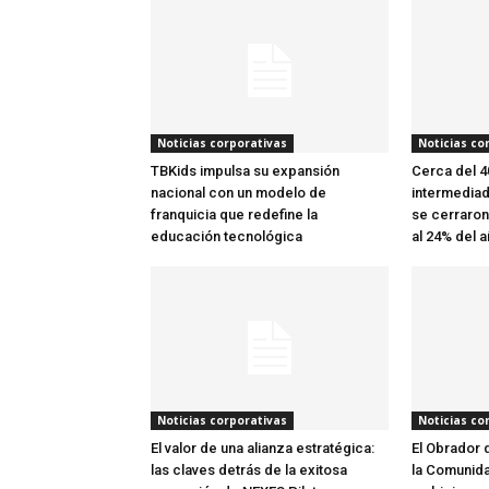
Noticias corporativas
Noticias co
TBKids impulsa su expansión
Cerca del 
nacional con un modelo de
intermediad
franquicia que redefine la
se cerraron
educación tecnológica
al 24% del a
Noticias corporativas
Noticias co
El valor de una alianza estratégica:
El Obrador
las claves detrás de la exitosa
la Comunida