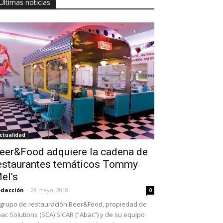
Últimas noticias
ctualidad
eer&Food adquiere la cadena de
estaurantes temáticos Tommy
el’s
dacción
-
28 mayo, 2018
0
 grupo de restauración Beer&Food, propiedad de
ac Solutions (SCA) SICAR (“Abac”) y de su equipo