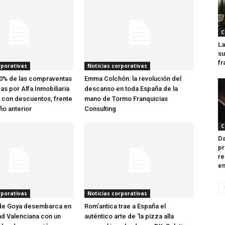
C
La
su
fr
rporativas
Noticias corporativas
40% de las compraventas
Emma Colchón: la revolución del
as por Alfa Inmobiliaria
descanso en toda España de la
 con descuentos, frente
mano de Tormo Franquicias
ño anterior
Consulting
C
Da
pr
re
en
rporativas
Noticias corporativas
 de Goya desembarca en
Rom’antica trae a España el
d Valenciana con un
auténtico arte de ‘la pizza alla