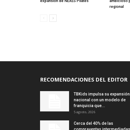
expansión de NEXES Pilates
ambicioso 
regional
RECOMENDACIONES DEL EDITOR
TBKids impulsa su expansión
nacional con un modelo de
franquicia que...
5 agosto, 2026
Cerca del 40% de las
compraventas intermediada