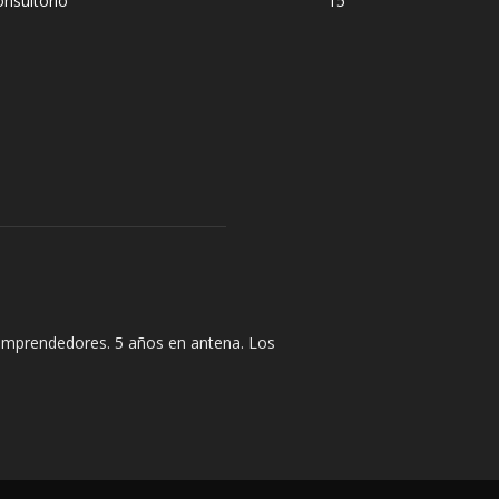
nsultorio
15
y emprendedores. 5 años en antena. Los