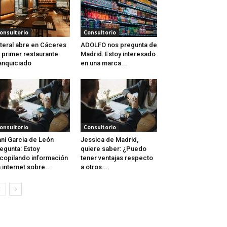
onsultorio
Consultorio
teral abre en Cáceres
ADOLFO nos pregunta de
 primer restaurante
Madrid: Estoy interesado
anquiciado
en una marca...
onsultorio
Consultorio
ni Garcia de León
Jessica de Madrid,
egunta: Estoy
quiere saber: ¿Puedo
copilando información
tener ventajas respecto
 internet sobre...
a otros...