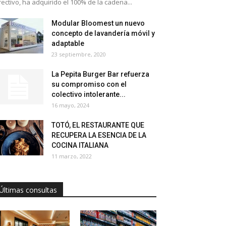
rectivo, ha adquirido el 100% de la cadena...
Modular Bloomest un nuevo
concepto de lavandería móvil y
adaptable
23 septiembre, 2020
La Pepita Burger Bar refuerza
su compromiso con el
colectivo intolerante...
16 mayo, 2024
TOTÓ, EL RESTAURANTE QUE
RECUPERA LA ESENCIA DE LA
COCINA ITALIANA
11 marzo, 2022
Últimas consultas