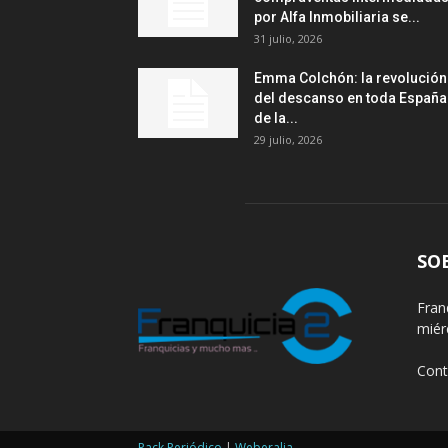
por Alfa Inmobiliaria se...
31 julio, 2026
Emma Colchón: la revolución
del descanso en toda España
de la...
29 julio, 2026
SO
Fran
miér
Cont
Pack Periódico
|
Weberalia