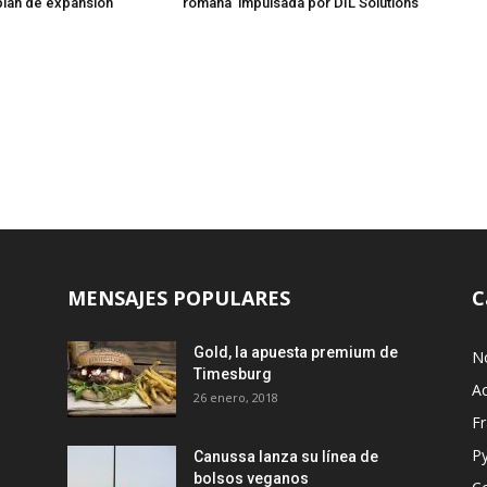
plan de expansión
romana’ impulsada por DIL Solutions
MENSAJES POPULARES
C
Gold, la apuesta premium de
No
Timesburg
Ac
26 enero, 2018
Fr
P
Canussa lanza su línea de
bolsos veganos
s