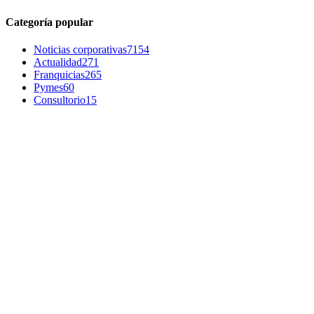
Categoría popular
Noticias corporativas
7154
Actualidad
271
Franquicias
265
Pymes
60
Consultorio
15