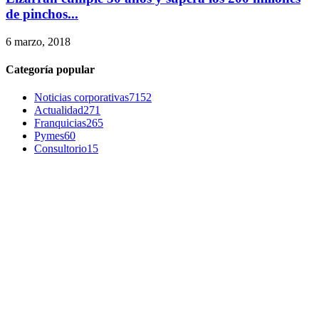
de pinchos...
6 marzo, 2018
Categoría popular
Noticias corporativas
7152
Actualidad
271
Franquicias
265
Pymes
60
Consultorio
15