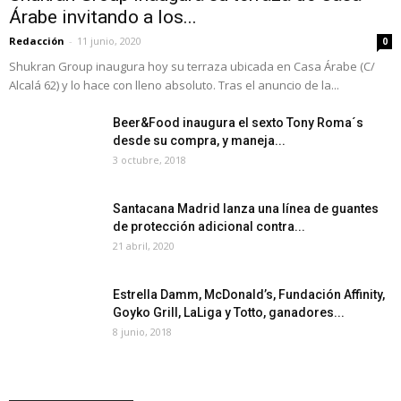
Árabe invitando a los...
Redacción
-
11 junio, 2020
0
Shukran Group inaugura hoy su terraza ubicada en Casa Árabe (C/
Alcalá 62) y lo hace con lleno absoluto. Tras el anuncio de la...
Beer&Food inaugura el sexto Tony Roma´s
desde su compra, y maneja...
3 octubre, 2018
Santacana Madrid lanza una línea de guantes
de protección adicional contra...
21 abril, 2020
Estrella Damm, McDonald’s, Fundación Affinity,
Goyko Grill, LaLiga y Totto, ganadores...
8 junio, 2018