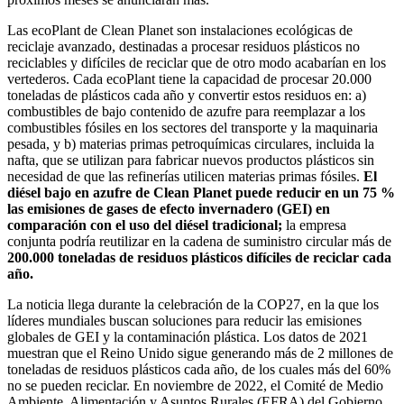
Las ecoPlant de Clean Planet son instalaciones ecológicas de
reciclaje avanzado, destinadas a procesar residuos plásticos no
reciclables y difíciles de reciclar que de otro modo acabarían en los
vertederos. Cada ecoPlant tiene la capacidad de procesar 20.000
toneladas de plásticos cada año y convertir estos residuos en: a)
combustibles de bajo contenido de azufre para reemplazar a los
combustibles fósiles en los sectores del transporte y la maquinaria
pesada, y b) materias primas petroquímicas circulares, incluida la
nafta, que se utilizan para fabricar nuevos productos plásticos sin
necesidad de que las refinerías utilicen materias primas fósiles.
El
diésel bajo en azufre de Clean Planet puede reducir en un 75 %
las emisiones de gases de efecto invernadero (GEI) en
comparación con el uso del diésel tradicional;
la empresa
conjunta podría reutilizar en la cadena de suministro circular más de
200.000 toneladas de residuos plásticos difíciles de reciclar cada
año.
La noticia llega durante la celebración de la COP27, en la que los
líderes mundiales buscan soluciones para reducir las emisiones
globales de GEI y la contaminación plástica. Los datos de 2021
muestran que el Reino Unido sigue generando más de 2 millones de
toneladas de residuos plásticos cada año, de los cuales más del 60%
no se pueden reciclar. En noviembre de 2022, el Comité de Medio
Ambiente, Alimentación y Asuntos Rurales (EFRA) del Gobierno