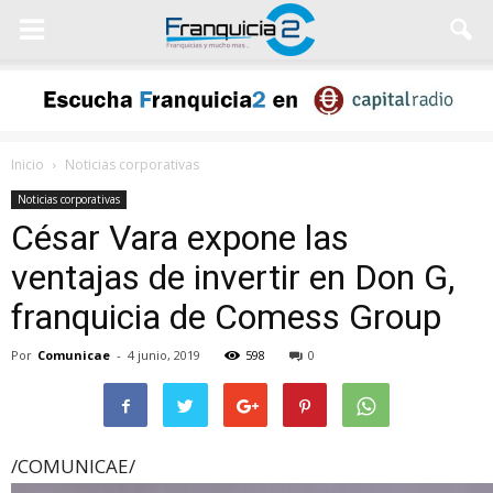
Inicio
Noticias corporativas
Noticias corporativas
César Vara expone las
ventajas de invertir en Don G,
franquicia de Comess Group
Por
Comunicae
-
4 junio, 2019
598
0
/COMUNICAE/