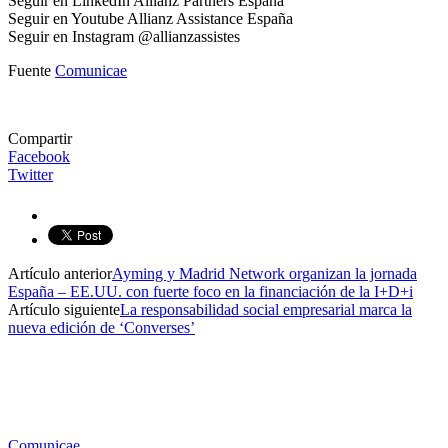
Seguir en LinkedIn Allianz Partners España
Seguir en Youtube Allianz Assistance España
Seguir en Instagram @allianzassistes
Fuente
Comunicae
Compartir
Facebook
Twitter
Artículo anterior
Ayming y Madrid Network organizan la jornada
España – EE.UU. con fuerte foco en la financiación de la I+D+i
Artículo siguiente
La responsabilidad social empresarial marca la
nueva edición de ‘Converses’
Comunicae