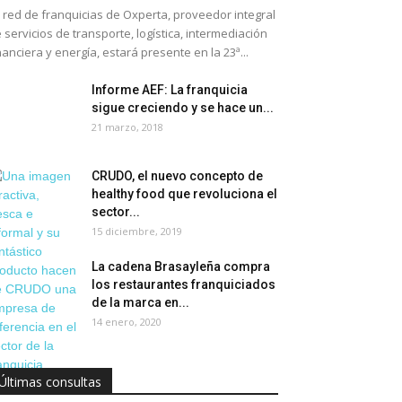
 red de franquicias de Oxperta, proveedor integral
 servicios de transporte, logística, intermediación
nanciera y energía, estará presente en la 23ª...
Informe AEF: La franquicia
sigue creciendo y se hace un...
21 marzo, 2018
CRUDO, el nuevo concepto de
healthy food que revoluciona el
sector...
15 diciembre, 2019
La cadena Brasayleña compra
los restaurantes franquiciados
de la marca en...
14 enero, 2020
Últimas consultas