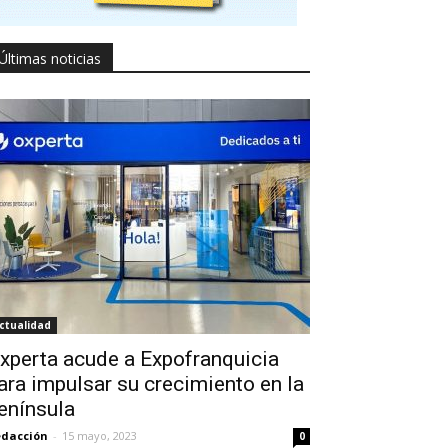
Últimas noticias
ctualidad
xperta acude a Expofranquicia
ara impulsar su crecimiento en la
enínsula
dacción
-
15 mayo, 2023
0