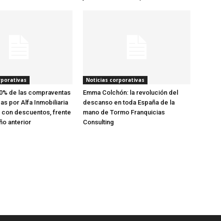
rporativas
Noticias corporativas
40% de las compraventas
Emma Colchón: la revolución del
as por Alfa Inmobiliaria
descanso en toda España de la
 con descuentos, frente
mano de Tormo Franquicias
ño anterior
Consulting