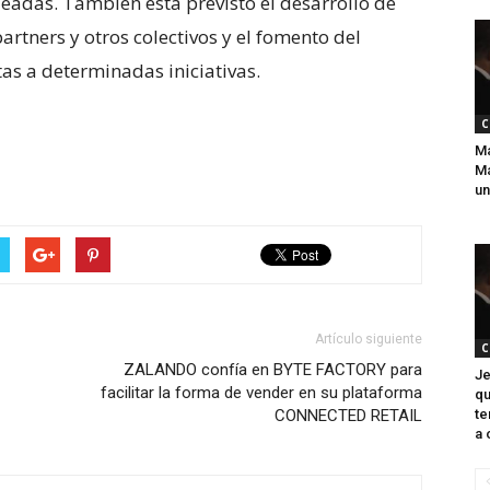
adas. También está previsto el desarrollo de
artners y otros colectivos y el fomento del
as a determinadas iniciativas.
C
Ma
Má
un
Artículo siguiente
C
ZALANDO confía en BYTE FACTORY para
Je
facilitar la forma de vender en su plataforma
qu
CONNECTED RETAIL
te
a 