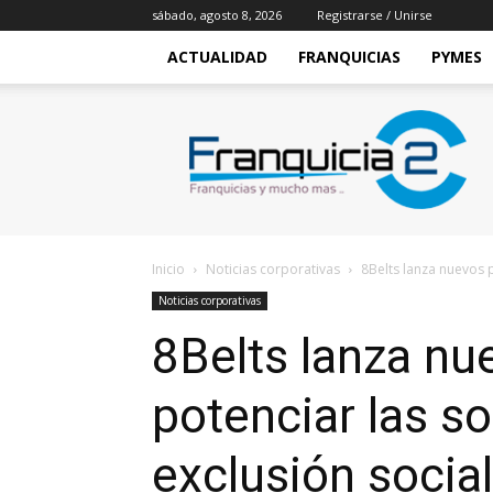
sábado, agosto 8, 2026
Registrarse / Unirse
ACTUALIDAD
FRANQUICIAS
PYMES
Franquicia2
Inicio
Noticias corporativas
8Belts lanza nuevos p
Noticias corporativas
8Belts lanza n
potenciar las sof
exclusión social