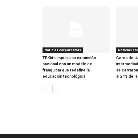
Noticias corporativas
Noticias co
TBKids impulsa su expansión
Cerca del 
nacional con un modelo de
intermediad
franquicia que redefine la
se cerraron
educación tecnológica
al 24% del a