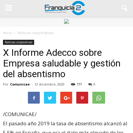
Inicio
Noticias corporativas
Noticias corporativas
X Informe Adecco sobre
Empresa saludable y gestión
del absentismo
Por
Comunicae
-
12 diciembre, 2020
771
0
/COMUNICAE/
El pasado año 2019 la tasa de absentismo alcanzó al
5,5% en España, que era el dato más elevado de los