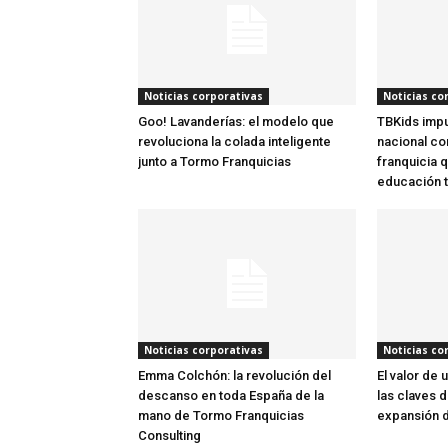
Noticias corporativas
Noticias co
Goo! Lavanderías: el modelo que
TBKids impu
revoluciona la colada inteligente
nacional co
junto a Tormo Franquicias
franquicia q
educación 
Noticias corporativas
Noticias co
Emma Colchón: la revolución del
El valor de 
descanso en toda España de la
las claves d
mano de Tormo Franquicias
expansión d
Consulting