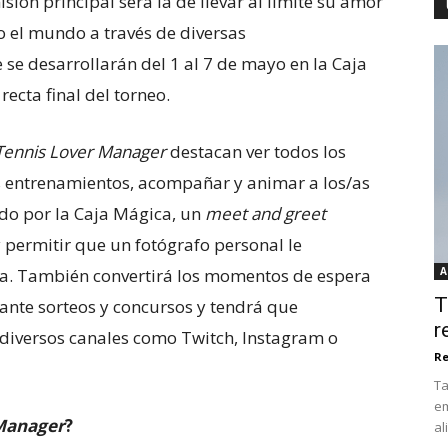
sión principal será la de llevar al límite su amor
o el mundo a través de diversas
se desarrollarán del 1 al 7 de mayo en la Caja
ecta final del torneo.
Tennis Lover Manager
destacan ver todos los
los entrenamientos, acompañar y animar a los/as
ado por la Caja Mágica, un
meet and greet
 y permitir que un fotógrafo personal le
a. También convertirá los momentos de espera
A
T
ante sorteos y concursos y tendrá que
r
e diversos canales como Twitch, Instagram o
Re
Ta
em
Manager
?
al