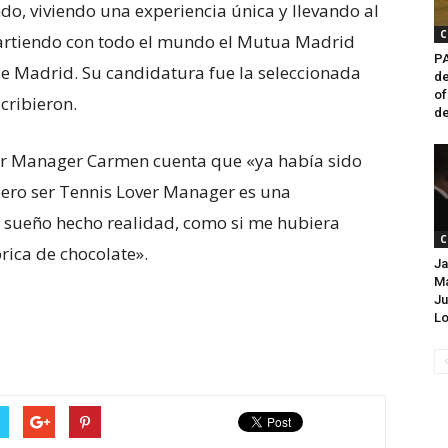
o, viviendo una experiencia única y llevando al
C
partiendo con todo el mundo el Mutua Madrid
PA
e Madrid. Su candidatura fue la seleccionada
de
of
cribieron.
de
er Manager Carmen cuenta que «ya había sido
ero ser Tennis Lover Manager es una
n sueño hecho realidad, como si me hubiera
C
brica de chocolate».
Ja
Ma
Ju
Lo