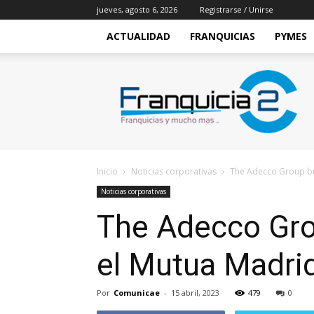
jueves, agosto 6, 2026
Registrarse / Unirse
ACTUALIDAD
FRANQUICIAS
PYMES
Franquicia2
Inicio
Noticias corporativas
The Adecco Group bu
Noticias corporativas
The Adecco Gro
el Mutua Madri
Por
Comunicae
-
15 abril, 2023
479
0