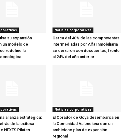
rporativas
Noticias corporativas
lsa su expansión
Cerca del 40% de las compraventas
n un modelo de
intermediadas por Alfa Inmobiliaria
ue redefine la
se cerraron con descuentos, frente
tecnológica
al 24% del año anterior
rporativas
Noticias corporativas
una alianza estratégica:
El Obrador de Goya desembarca en
etrás de la exitosa
la Comunidad Valenciana con un
e NEXES Pilates
ambicioso plan de expansión
regional