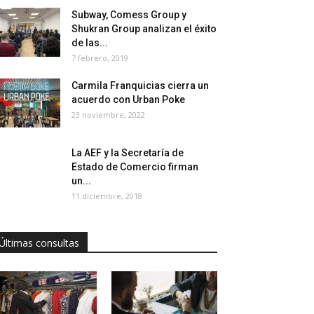
Subway, Comess Group y
Shukran Group analizan el éxito
de las...
7 febrero, 2019
Carmila Franquicias cierra un
acuerdo con Urban Poke
23 noviembre, 2022
La AEF y la Secretaría de
Estado de Comercio firman
un...
11 diciembre, 2018
Últimas consultas