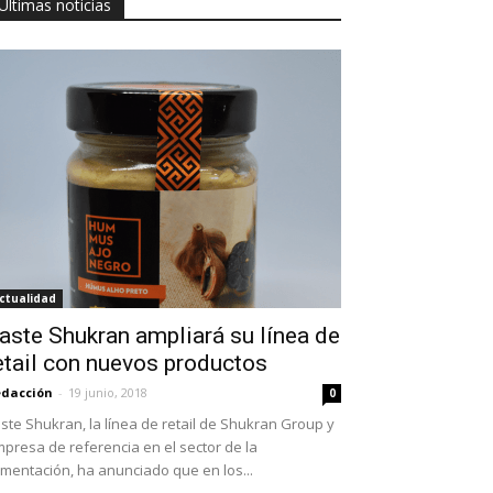
Últimas noticias
ctualidad
aste Shukran ampliará su línea de
etail con nuevos productos
dacción
-
19 junio, 2018
0
ste Shukran, la línea de retail de Shukran Group y
presa de referencia en el sector de la
imentación, ha anunciado que en los...