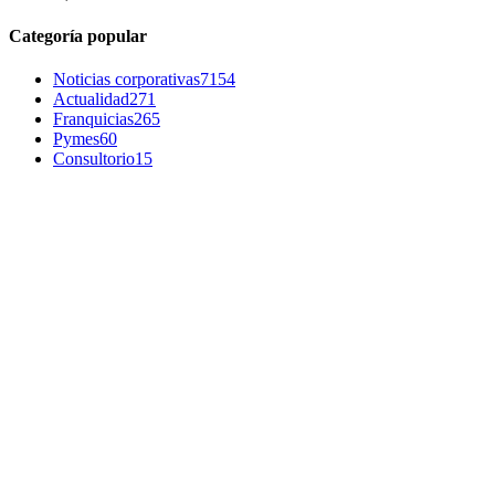
Categoría popular
Noticias corporativas
7154
Actualidad
271
Franquicias
265
Pymes
60
Consultorio
15