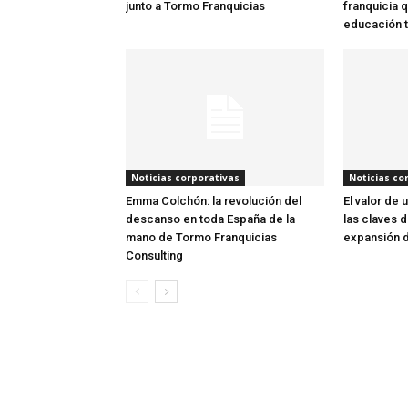
junto a Tormo Franquicias
franquicia q
educación 
Noticias corporativas
Noticias co
Emma Colchón: la revolución del
El valor de 
descanso en toda España de la
las claves d
mano de Tormo Franquicias
expansión d
Consulting