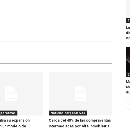
C
Lu
di
co
C
Ma
Ma
du
rporativas
Noticias corporativas
lsa su expansión
Cerca del 40% de las compraventas
n un modelo de
intermediadas por Alfa Inmobiliaria