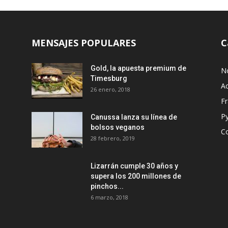
MENSAJES POPULARES
C
Gold, la apuesta premium de
No
Timesburg
Ac
26 enero, 2018
Fr
P
Canussa lanza su línea de
bolsos veganos
Co
28 febrero, 2019
Lizarrán cumple 30 años y
supera los 200 millones de
s
pinchos...
6 marzo, 2018