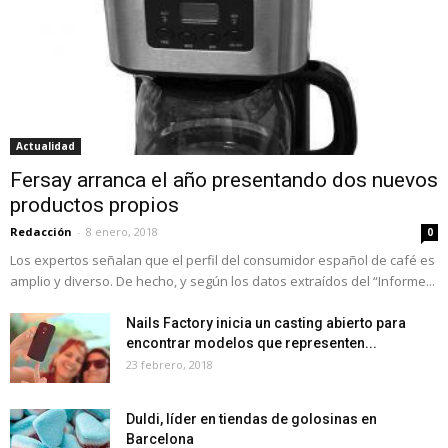
Actualidad
Fersay arranca el año presentando dos nuevos
productos propios
Redacción
-
8 enero, 2018
0
Los expertos señalan que el perfil del consumidor español de café es
amplio y diverso. De hecho, y según los datos extraídos del “Informe...
Nails Factory inicia un casting abierto para
encontrar modelos que representen...
23 febrero, 2018
Duldi, líder en tiendas de golosinas en
Barcelona