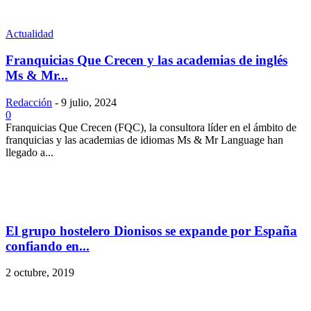
Actualidad
Franquicias Que Crecen y las academias de inglés
Ms & Mr...
Redacción
-
9 julio, 2024
0
Franquicias Que Crecen (FQC), la consultora líder en el ámbito de
franquicias y las academias de idiomas Ms & Mr Language han
llegado a...
El grupo hostelero Dionisos se expande por España
confiando en...
2 octubre, 2019