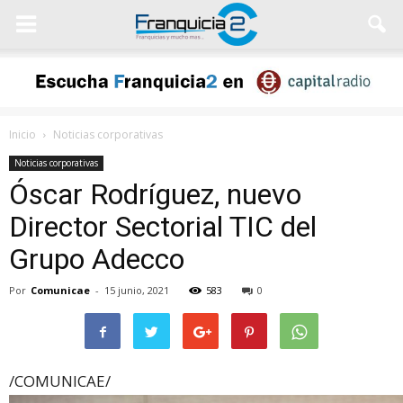
Inicio
Noticias corporativas
Noticias corporativas
Óscar Rodríguez, nuevo
Director Sectorial TIC del
Grupo Adecco
Por
Comunicae
-
15 junio, 2021
583
0
/COMUNICAE/