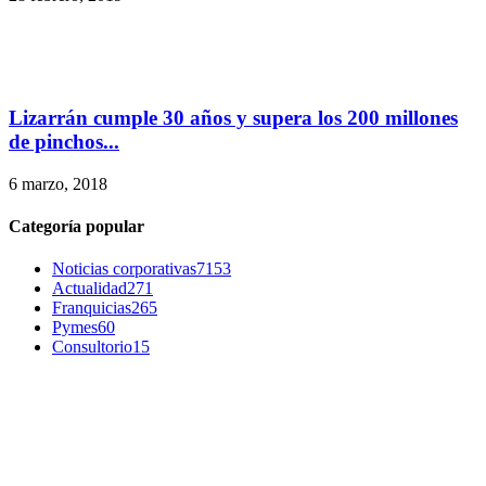
Lizarrán cumple 30 años y supera los 200 millones
de pinchos...
6 marzo, 2018
Categoría popular
Noticias corporativas
7153
Actualidad
271
Franquicias
265
Pymes
60
Consultorio
15