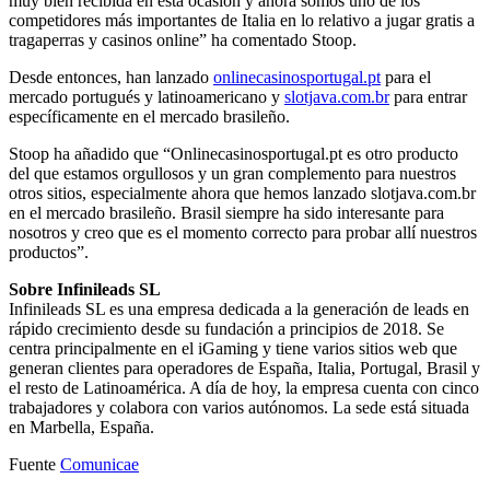
muy bien recibida en esta ocasión y ahora somos uno de los
competidores más importantes de Italia en lo relativo a jugar gratis a
tragaperras y casinos online”
ha comentado Stoop.
Desde entonces, han lanzado
onlinecasinosportugal.pt
para el
mercado portugués y latinoamericano y
slotjava.com.br
para entrar
específicamente en el mercado brasileño.
Stoop ha añadido que “Onlinecasinosportugal.pt es otro producto
del que estamos orgullosos y un gran complemento para nuestros
otros sitios, especialmente ahora que hemos lanzado slotjava.com.br
en el mercado brasileño. Brasil siempre ha sido interesante para
nosotros y creo que es el momento correcto para probar allí nuestros
productos”.
Sobre Infinileads SL
Infinileads SL es una empresa dedicada a la generación de leads en
rápido crecimiento desde su fundación a principios de 2018. Se
centra principalmente en el iGaming y tiene varios sitios web que
generan clientes para operadores de España, Italia, Portugal, Brasil y
el resto de Latinoamérica. A día de hoy, la empresa cuenta con cinco
trabajadores y colabora con varios autónomos. La sede está situada
en Marbella, España.
Fuente
Comunicae