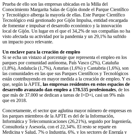
Prueba de ello son las empresas ubicadas en la Milla del
Conocimiento Margarita Salas de Gijón donde el Parque Científico
y Tecnológico alberga la mayoría de ellas. Este Parque Científico
Tecnológico está gestionado por Gijón Impulsa, entidad encargada
de fomentar e impulsar el desarrollo económico y la innovación
local de Gijón. Un lugar en el que el 34,2% de sus compañías no ha
visto afectada su actividad por la pandemia y un 29,1% ha sufrido
un impacto poco relevante.
Un enclave para la creación de empleo
Si se echa un vistazo al porcentaje que representa el empleo en los
parques por comunidad autónoma, País Vasco (2%), Cataluña
(1,8%), Andalucía (1,7%), Asturias (1,6%) y Cantabria (1,6%), son
las comunidades en las que sus Parques Científicos y Tecnológicos
están contribuyendo en mayor medida a la creación de empleo. Y es
que, según la APTE,
las empresas residentes en estos espacios de
desarrollo avanzado dan empleo a 178.535 profesionales
, de los
que más de 37.000 se dedican a tareas de I+D+i, casi un 9% más
que en 2018.
Concretamente, el sector que aglutina mayor número de empresas en
los parques miembros de la APTE es del de la Información,
Informática y Telecomunicaciones (26,21%), seguido por Ingeniería,
Consultoría y Asesoría, con el 22,34%. El resto se reparte en
Medicina y Salud, 7% o Industria, 6%, y los sectores de Energía y