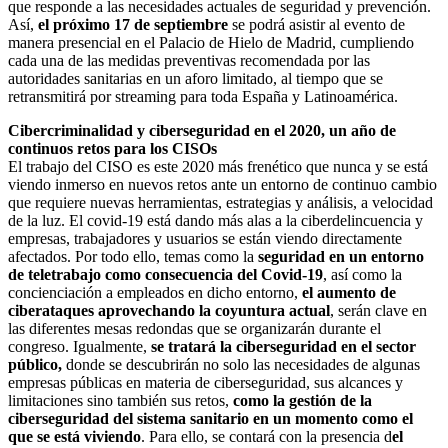
que responde a las necesidades actuales de seguridad y prevención.
Así,
el próximo 17 de septiembre
se podrá asistir al evento de
manera presencial en el Palacio de Hielo de Madrid, cumpliendo
cada una de las medidas preventivas recomendada por las
autoridades sanitarias en un aforo limitado, al tiempo que se
retransmitirá por streaming para toda España y Latinoamérica.
Cibercriminalidad y ciberseguridad en el 2020, un año de
continuos retos para los CISOs
El trabajo del CISO es este 2020 más frenético que nunca y se está
viendo inmerso en nuevos retos ante un entorno de continuo cambio
que requiere nuevas herramientas, estrategias y análisis, a velocidad
de la luz. El covid-19 está dando más alas a la ciberdelincuencia y
empresas, trabajadores y usuarios se están viendo directamente
afectados. Por todo ello, temas como la
seguridad en un entorno
de teletrabajo como consecuencia del Covid-19
, así como la
concienciación a empleados en dicho entorno,
el aumento de
ciberataques aprovechando la coyuntura actual
, serán clave en
las diferentes mesas redondas que se organizarán durante el
congreso. Igualmente,
se tratará la ciberseguridad en el sector
público,
donde se descubrirán no solo las necesidades de algunas
empresas públicas en materia de ciberseguridad, sus alcances y
limitaciones sino también sus retos,
como la gestión de la
ciberseguridad del sistema sanitario en un momento como el
que se está viviendo
. Para ello, se contará con la presencia d
el