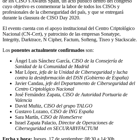
de los CISO´s Awards Spain, un acto público dentro del congreso
cuyo objetivo es conmemorar la labor de todos los CISOs y
profesionales de la ciberseguridad del país, y que se entregará
durante la clausura de CISO Day 2020.
El evento cuenta con el apoyo institucional del Centro Criptológico
Nacional (CN-Cert), y patrocinio de las empresas Sonatype,
Integrity, Darktrace, N Cipher, Factum, Softeng, Tixeo y Stackscale.
Los
ponentes actualmente confirmados
son:
Ángel Luis Sánchez García,
CISO de la Consejería de
Sanidad de la Comunidad de Madrid
Mar López,
jefa de la Unidad de Ciberseguridad y lucha
contra la desinformación del DSN (Gobierno de España)
Javier Candau,
jefe del Departamento de Ciberseguridad del
Centro Criptológico Nacional
José Fernández Zapata,
CISO de Autoridad Portuaria de
Valencia
David Muñiz,
CISO del grupo TALGO
Gustavo Lozano,
CISO de ING España
Sara Martín,
CISO de HomeServe
Israel Zapata Palacio,
Director de Operaciones de
Ciberseguridad en SECURABYFACTUM
Fecha y hora:
Jueves, 17 de septiembre: 08:30 a 14:30h