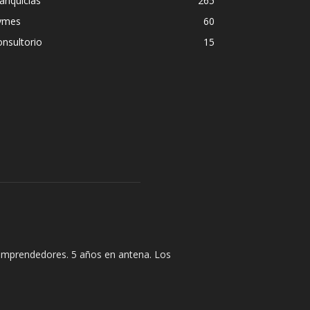
anquicias
265
ymes
60
nsultorio
15
y emprendedores. 5 años en antena. Los