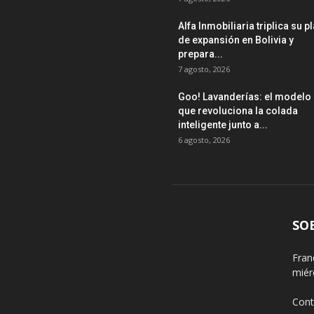
Alfa Inmobiliaria triplica su p
de expansión en Bolivia y
prepara...
7 agosto, 2026
Goo! Lavanderías: el modelo
que revoluciona la colada
inteligente junto a...
6 agosto, 2026
SO
Fran
miér
Cont