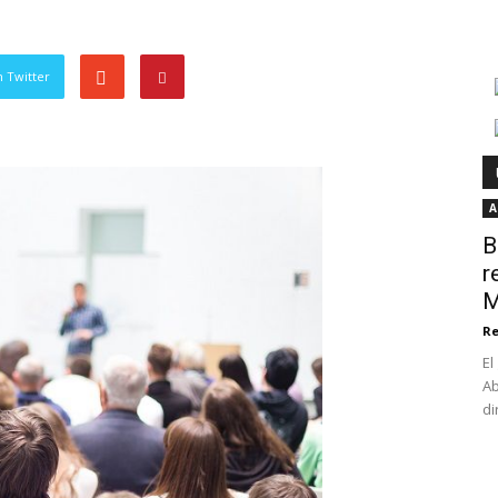
 Twitter
A
B
r
M
Re
El
Ab
di