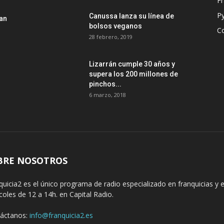
Fr
P
Canussa lanza su línea de
lan
bolsos veganos
Co
28 febrero, 2019
Lizarrán cumple 30 años y
supera los 200 millones de
pinchos...
6 marzo, 2018
BRE NOSOTROS
quicia2 es el único programa de radio especializado en franquicias 
coles de 12 a 14h. en Capital Radio.
áctanos:
info@franquicia2.es