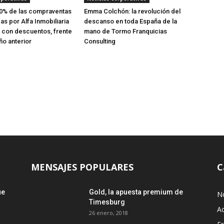
40% de las compraventas
Emma Colchón: la revolución del
as por Alfa Inmobiliaria
descanso en toda España de la
 con descuentos, frente
mano de Tormo Franquicias
ño anterior
Consulting
MENSAJES POPULARES
C
ue
Gold, la apuesta premium de
No
Timesburg
Ac
26 enero, 2018