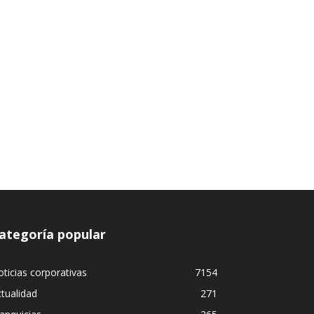
ategoría popular
ticias corporativas
7154
tualidad
271