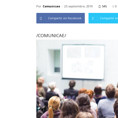
Por
Comunicae
-
25 septiembre, 2019
545
0
Compartir en Facebook
Compartir en
/COMUNICAE/