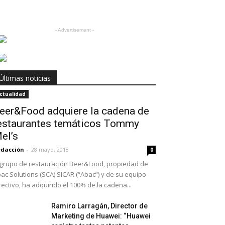
- Advertisement -
Últimas noticias
ctualidad
eer&Food adquiere la cadena de
estaurantes temáticos Tommy
el’s
dacción
-
28 mayo, 2018
0
 grupo de restauración Beer&Food, propiedad de
ac Solutions (SCA) SICAR (“Abac”) y de su equipo
rectivo, ha adquirido el 100% de la cadena...
Ramiro Larragán, Director de
Marketing de Huawei: “Huawei