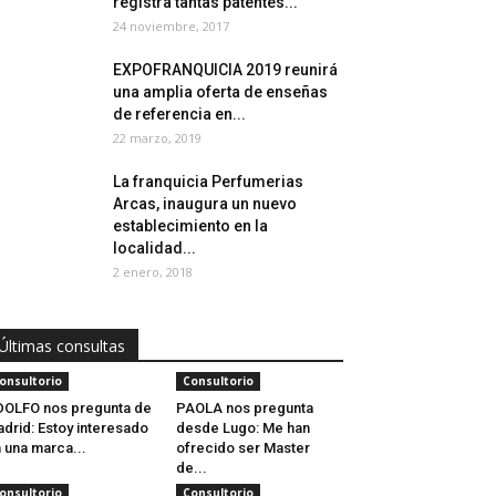
registra tantas patentes...
24 noviembre, 2017
EXPOFRANQUICIA 2019 reunirá
una amplia oferta de enseñas
de referencia en...
22 marzo, 2019
La franquicia Perfumerias
Arcas, inaugura un nuevo
establecimiento en la
localidad...
2 enero, 2018
Últimas consultas
onsultorio
Consultorio
OLFO nos pregunta de
PAOLA nos pregunta
drid: Estoy interesado
desde Lugo: Me han
 una marca...
ofrecido ser Master
de...
onsultorio
Consultorio