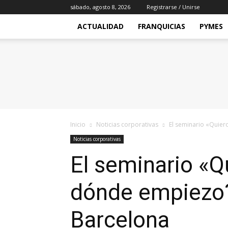
sábado, agosto 8, 2026
Registrarse / Unirse
ACTUALIDAD
FRANQUICIAS
PYMES
Franquicia2
Inicio
Noticias corporativas
El seminario «Quier
Noticias corporativas
El seminario «Q
dónde empiezo?»
Barcelona