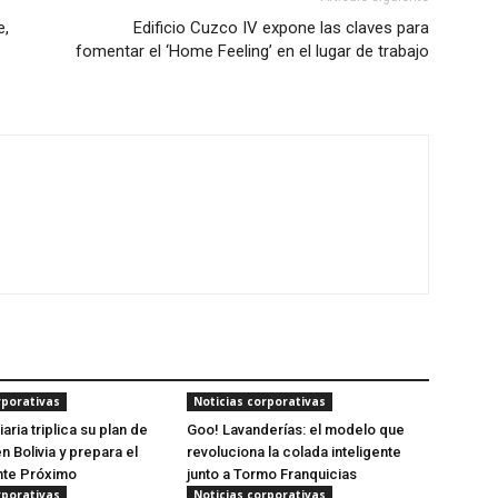
e,
Edificio Cuzco IV expone las claves para
fomentar el ‘Home Feeling’ en el lugar de trabajo
rporativas
Noticias corporativas
iaria triplica su plan de
Goo! Lavanderías: el modelo que
 Bolivia y prepara el
revoluciona la colada inteligente
ente Próximo
junto a Tormo Franquicias
rporativas
Noticias corporativas