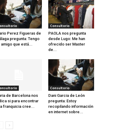
onsultorio
Consultorio
rio Perez Figueras de
PAOLA nos pregunta
laga pregunta: Tengo
desde Lugo: Me han
 amigo que está...
ofrecido ser Master
de...
onsultorio
Consultorio
ria de Barcelona nos
Dani Garcia de León
dica si para encontrar
pregunta: Estoy
a franquicia cree...
recopilando información
en internet sobre...