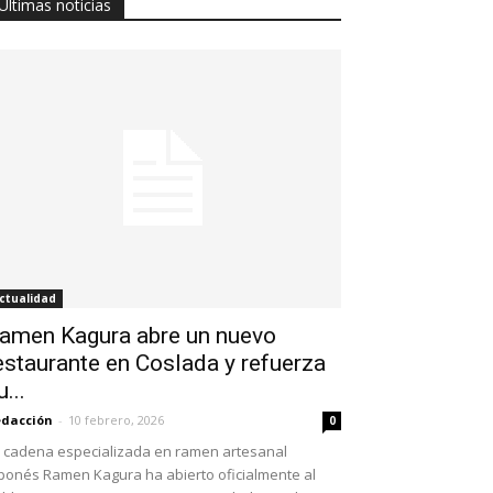
Últimas noticias
ctualidad
amen Kagura abre un nuevo
estaurante en Coslada y refuerza
u...
dacción
-
10 febrero, 2026
0
 cadena especializada en ramen artesanal
ponés Ramen Kagura ha abierto oficialmente al