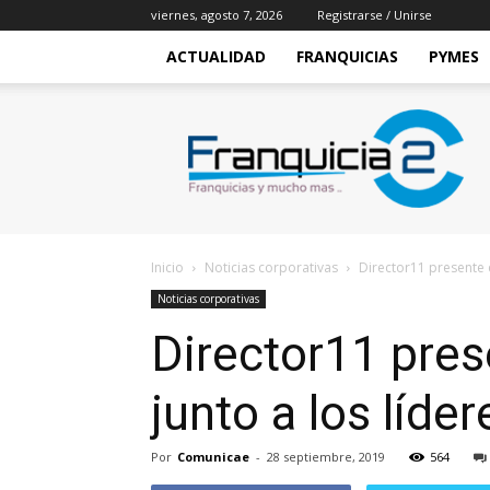
viernes, agosto 7, 2026
Registrarse / Unirse
ACTUALIDAD
FRANQUICIAS
PYMES
Franquicia2
Inicio
Noticias corporativas
Director11 presente e
Noticias corporativas
Director11 pres
junto a los líde
Por
Comunicae
-
28 septiembre, 2019
564