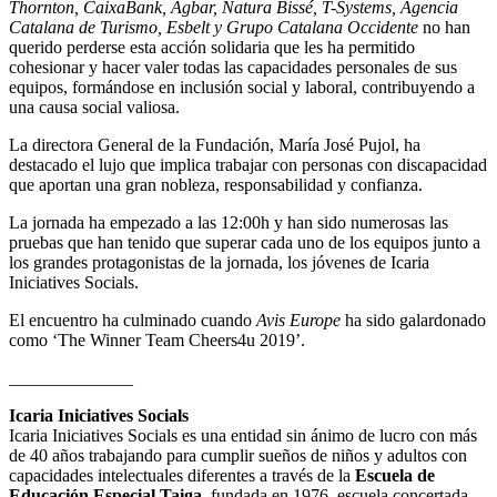
Thornton, CaixaBank, Agbar, Natura Bissé, T-Systems, Agencia
Catalana de Turismo, Esbelt y Grupo Catalana Occidente
no han
querido perderse esta acción solidaria que les ha permitido
cohesionar y hacer valer todas las capacidades personales de sus
equipos, formándose en inclusión social y laboral, contribuyendo a
una causa social valiosa.
La directora General de la Fundación, María José Pujol, ha
destacado el lujo que implica trabajar con personas con discapacidad
que aportan una gran nobleza, responsabilidad y confianza.
La jornada ha empezado a las 12:00h y han sido numerosas las
pruebas que han tenido que superar cada uno de los equipos junto a
los grandes protagonistas de la jornada, los jóvenes de Icaria
Iniciatives Socials.
El encuentro ha culminado cuando
Avis Europe
ha sido galardonado
como ‘The Winner Team Cheers4u 2019’.
______________
Icaria Iniciatives Socials
Icaria Iniciatives Socials es una entidad sin ánimo de lucro con más
de 40 años trabajando para cumplir sueños de niños y adultos con
capacidades intelectuales diferentes a través de la
Escuela de
Educación Especial Taiga
, fundada en 1976, escuela concertada