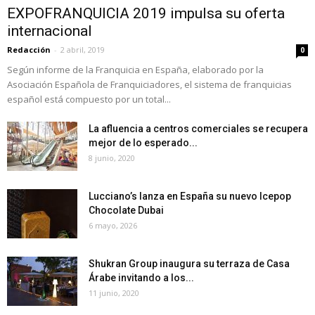
EXPOFRANQUICIA 2019 impulsa su oferta
internacional
Redacción
-
2 abril, 2019
0
Según informe de la Franquicia en España, elaborado por la
Asociación Española de Franquiciadores, el sistema de franquicias
español está compuesto por un total...
La afluencia a centros comerciales se recupera
mejor de lo esperado...
8 junio, 2020
Lucciano’s lanza en España su nuevo Icepop
Chocolate Dubai
6 mayo, 2026
Shukran Group inaugura su terraza de Casa
Árabe invitando a los...
11 junio, 2020