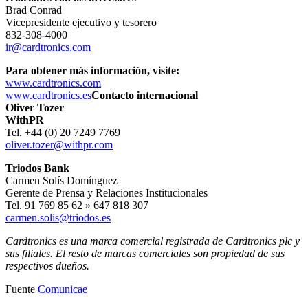
Brad Conrad
Vicepresidente ejecutivo y tesorero
832-308-4000
ir@cardtronics.com
Para obtener más información, visite:
www.cardtronics.com
www.cardtronics.es
Contacto internacional
Oliver Tozer
WithPR
Tel. +44 (0) 20 7249 7769
oliver.tozer@withpr.com
Triodos Bank
Carmen Solís Domínguez
Gerente de Prensa y Relaciones Institucionales
Tel. 91 769 85 62 » 647 818 307
carmen.solis@triodos.es
Cardtronics es una marca comercial registrada de Cardtronics plc y
sus filiales. El resto de marcas comerciales son propiedad de sus
respectivos dueños.
Fuente
Comunicae