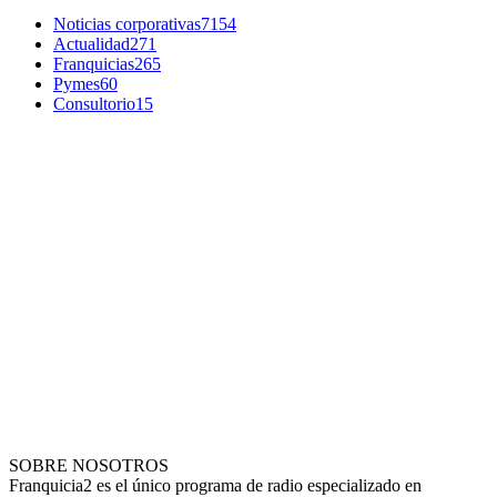
Noticias corporativas
7154
Actualidad
271
Franquicias
265
Pymes
60
Consultorio
15
SOBRE NOSOTROS
Franquicia2 es el único programa de radio especializado en