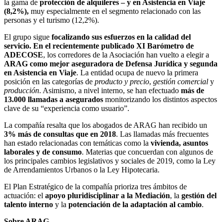
la gama de
protección de alquileres – y en Asistencia en Viaje
(8,2%),
muy especialmente en el segmento relacionado con las
personas y el turismo (12,2%).
El grupo sigue
focalizando sus esfuerzos en la calidad del
servicio. En el recientemente publicado XI Barómetro de
ADECOSE
, los corredores de la Asociación han vuelto a elegir a
ARAG como mejor aseguradora de Defensa Jurídica y segunda
en Asistencia en Viaje
. La entidad ocupa de nuevo la primera
posición en las categorías de
producto y precio
,
gestión comercial
y
producción
. Asimismo, a nivel interno, se han efectuado
más de
13.000 llamadas a asegurados
monitorizando los distintos aspectos
clave de su “experiencia como usuario”.
La compañía resalta que los abogados de ARAG han recibido un
3% más de consultas que en 2018
. Las llamadas más frecuentes
han estado relacionadas con temáticas como la
vivienda, asuntos
laborales y de consumo
. Materias que concuerdan con algunos de
los principales cambios legislativos y sociales de 2019, como la Ley
de Arrendamientos Urbanos o la Ley Hipotecaria.
El Plan Estratégico de la compañía prioriza tres ámbitos de
actuación: el
apoyo pluridisciplinar a la Mediación
, la
gestión del
talento interno
y la
potenciación de la adaptación al cambio
.
Sobre ARAG