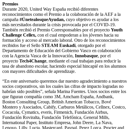
Premios
Durante 2020, United Way España recibió diferentes
reconocimientos como el Premio a la colaboración de la AEF a la
campaña
#ÚnetealosqueAyudan,
cuyo objetivo es ayudar a los
más necesitados durante la crisis provocada por el COVID-19.
También recibió el Premio Corresponsables por el proyecto
Youth
Challenge Cellex,
con el cual empoderan a los jóvenes hacia su
formación y acceso al mercado laboral. Otro de los reconocimientos
recibidos fue el Sello
STEAM Euskadi
, otorgado por el
Departamento de Educación del Gobierno Vasco en colaboración
con la Agencia Vasca de la Innovación,
Innobasque
, por el
proyecto
Tech4Change
, mediante el cual trabajan para reducir la
tasa de abandono escolar, haciendo especial hincapié en los alumnos
con mayores dificultades de aprendizaje.
“En este aniversario queremos dar nuestro agradecimiento a nuestros
socios corporativos, sin los cuales las cifras de impacto logradas no
habrían sido posibles”, señala Marina Fuentes. Unos socios entre los
que figuran compañía como 3M, Amcham España, Andbank,
Boston Consulting Group, British American Tobacco, Bové
Montero y Asociados, Cabify, Carburos Metálicos, Cellnex, Costco,
Cocacola, Cymatics, everis, Firmenich, Fundación Airbus,
Fundación Roviralta, Fundación Telefónica, General Mills,
International Paper, Instituto Empresa, John Deere, La Nava,
Lenovo, Lilly, Lucta, Mastercard, Paypal, Perez Lorca, Procter and