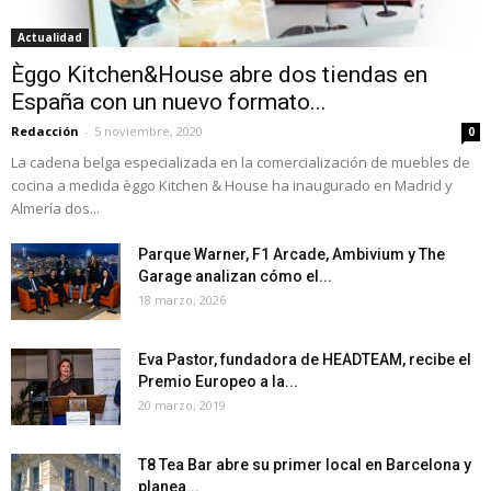
Actualidad
Èggo Kitchen&House abre dos tiendas en
España con un nuevo formato...
Redacción
-
5 noviembre, 2020
0
La cadena belga especializada en la comercialización de muebles de
cocina a medida èggo Kitchen & House ha inaugurado en Madrid y
Almería dos...
Parque Warner, F1 Arcade, Ambivium y The
Garage analizan cómo el...
18 marzo, 2026
Eva Pastor, fundadora de HEADTEAM, recibe el
Premio Europeo a la...
20 marzo, 2019
T8 Tea Bar abre su primer local en Barcelona y
planea...