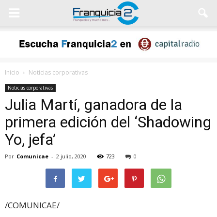
Inicio
Noticias corporativas
Noticias corporativas
Julia Martí, ganadora de la
primera edición del ‘Shadowing
Yo, jefa’
Por
Comunicae
-
2 julio, 2020
723
0
/COMUNICAE/